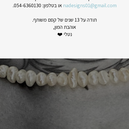
לגולגלות ולטרנדים אופנתיים מכל העולם.
nadesigns01@gmail.com
או בטלפון: 054-6360130.
תודה על 13 שנים של קסם משותף.
אוהבת המון,
נטלי ❤️