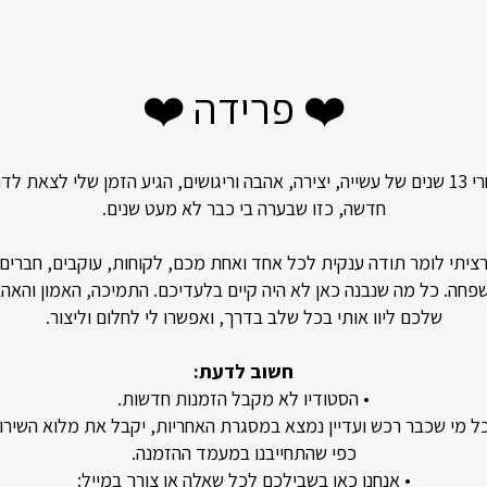
❤️ פרידה ❤️
אחרי 13 שנים של עשייה, יצירה, אהבה וריגושים, הגיע הזמן שלי לצאת לד
חדשה, כזו שבערה בי כבר לא מעט שנים.
ציתי לומר תודה ענקית לכל אחד ואחת מכם, לקוחות, עוקבים, חברים
פחה. כל מה שנבנה כאן לא היה קיים בלעדיכם. התמיכה, האמון והאה
שלכם ליוו אותי בכל שלב בדרך, ואפשרו לי לחלום וליצור.
המותג N.A נוסד בשנת 2012 על ידי המעצבת נטלי אביר
חשוב לדעת:
• הסטודיו לא מקבל הזמנות חדשות.
אה, תוך שימוש בחומרים הטובים ביותר ו
כל מי שכבר רכש ועדיין נמצא במסגרת האחריות, יקבל את מלוא השירו
יעה מכל עבר ובעיקר מהאהבה האישית של
כפי שהתחייבנו במעמד ההזמנה.
• אנחנו כאן בשבילכם לכל שאלה או צורך במייל: