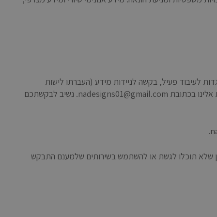
דות לעיבוד פעיל, בקשה לניידות מידע (העברתו לישות
אחרת), משיכת הסכמה שנתתם לנו לעיבוד, הגשת תלונה לרשות מוסמכת וזכויות נוספות לפי הדין החל. למימוש זכויותיכם ניתן לפנות אלינו בכתובת nadesigns01@gmail.com. נשיב לבקשתכם
תכן שלא תוכלו לגשת או להשתמש בשירותים שלמענם התבקש