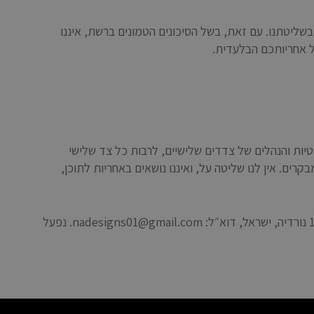
שליטתנו. עם זאת, בשל הסיכונים הטמונים ברשת, איננו
ל אחריותכם הבלעדית.
טיות והנהלים של צדדים שלישיים, לרבות כל צד שלישי
ים. אין לנו שליטה על, ואיננו נושאים באחריות לתוכן,
אם יש לכם שאלות או חששות לגבי עיבוד המידע המצוי ברשותנו, ניתן לפנות בדוא״ל אל קצין הפניות שלנו בכתובת: נ.א דיזיין, האורן 17 נורדיה, ישראל, דוא״ל: nadesigns01@gmail.com. נפעל