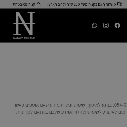
משלוח חינם בקניה מעל 250 ש״ח (לרוב הארץ)
קניה מאובטחת
מדיניות פרטיות זו מתארת את המדיניות של נ.א דיזיין, האורן 17 נורדיה, ישראל, דוא״ל: nadesigns01@gmail.com, טלפון: 054-6360130, בנוגע לאיסוף, שימוש וגילוי המידע שאנו אוספים כאשר
ה לשירות או בשימוש בו, אתם מסכימים לאיסוף, לשימוש ולגילוי המידע שלכם בהתאם למדיניות