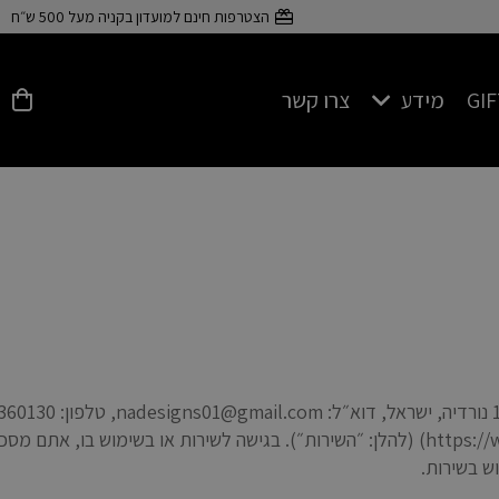
הצטרפות חינם למועדון בקניה מעל 500 ש״ח
GI
מידע
צרו קשר
פרטים על כסף 925
אתם משתמשים באתר האינטרנט שלנו (https://www.nadesigns.co.il) (להלן: ״השירות״). בגיש
ש בשירות.