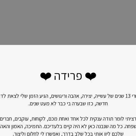
 לקבלת הסכמה ונשתמש במידע רק לאחר קבלת ההסכמה, ורק למטרה
❤️ פרידה ❤️
אחרי 13 שנים של עשייה, יצירה, אהבה וריגושים, הגיע הזמן שלי לצאת לד
חדשה, כזו שבערה בי כבר לא מעט שנים.
כם, למעט בנסיבות מוגבלות כמפורט להלן:
ציתי לומר תודה ענקית לכל אחד ואחת מכם, לקוחות, עוקבים, חברים
פחה. כל מה שנבנה כאן לא היה קיים בלעדיכם. התמיכה, האמון והאה
שלכם ליוו אותי בכל שלב בדרך, ואפשרו לי לחלום וליצור.