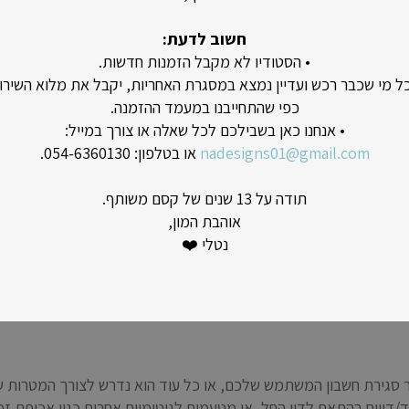
חשוב לדעת:
• הסטודיו לא מקבל הזמנות חדשות.
כל מי שכבר רכש ועדיין נמצא במסגרת האחריות, יקבל את מלוא השירו
להם אך ורק למטרה שלשמה הועבר, ולא לשמור אותו מעבר לנדרש לש
כפי שהתחייבנו במעמד ההזמנה.
• אנחנו כאן בשבילכם לכל שאלה או צורך במייל:
nadesigns01@gmail.com
או בטלפון: 054-6360130.
תודה על 13 שנים של קסם משותף.
אוהבת המון,
נטלי ❤️
שתם, המידע שלכם עשוי להיות בין הנכסים שיועברו לבעלים החדשים.
ם במשך 90 ימים עד שנתיים לאחר סגירת חשבון המשתמש שלכם, או כל עוד הוא נדרש לצ
/דיווח בהתאם לדין החל, או מטעמים לגיטימיים אחרים כגון אכיפת זכוי