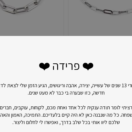
שרשרת סיכות
צמיד סיכות
טווח
₪
480
–
₪
380
₪
220
מחירים:
❤️ פרידה ❤️
עד
אחרי 13 שנים של עשייה, יצירה, אהבה וריגושים, הגיע הזמן שלי לצאת לד
חדשה, כזו שבערה בי כבר לא מעט שנים.
ציתי לומר תודה ענקית לכל אחד ואחת מכם, לקוחות, עוקבים, חברים
פחה. כל מה שנבנה כאן לא היה קיים בלעדיכם. התמיכה, האמון והאה
שלכם ליוו אותי בכל שלב בדרך, ואפשרו לי לחלום וליצור.