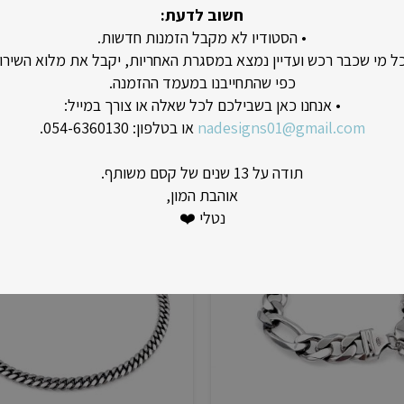
חשוב לדעת:
• הסטודיו לא מקבל הזמנות חדשות.
כל מי שכבר רכש ועדיין נמצא במסגרת האחריות, יקבל את מלוא השירו
כפי שהתחייבנו במעמד ההזמנה.
שרשרת גורמט מרין
צמיד שיקגו מרובע
• אנחנו כאן בשבילכם לכל שאלה או צורך במייל:
טווח
₪
1,250
₪
500
–
₪
440
nadesigns01@gmail.com
או בטלפון: 054-6360130.
מחירים:
תודה על 13 שנים של קסם משותף.
עד
אוהבת המון,
נטלי ❤️