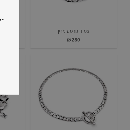
• 
צמיד גורמט מרין
₪
280