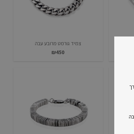
צמיד גורמט מרובע עבה
₪
450
רך
בה