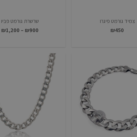
צמיד גורמט פיגרו
שרשרת גורמט פביו
ט
₪
1,200
–
₪
900
₪
450
מ
ע