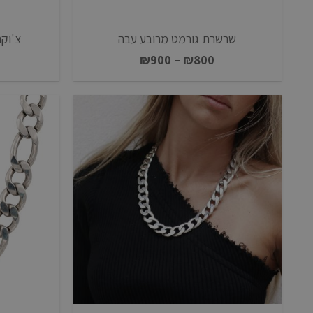
שרשרת גורמט מרובע עבה
צ'וקר
טווח
₪
900
–
₪
800
מחירים:
עד