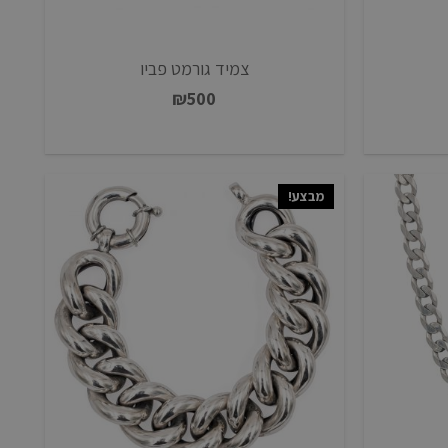
צמיד גורמט פביו
ווח
₪
500
חירים:
ד
מבצע!