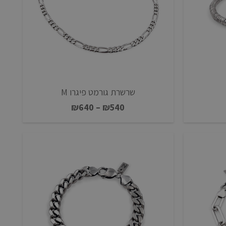
שרשרת גורמט פיגרו M
טווח
₪
640
–
₪
540
מחירים:
עד