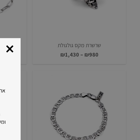
שרשרת מקס גולגולת
טווח
₪
1,430
–
₪
980
מחירים:
עד
ר
ומש