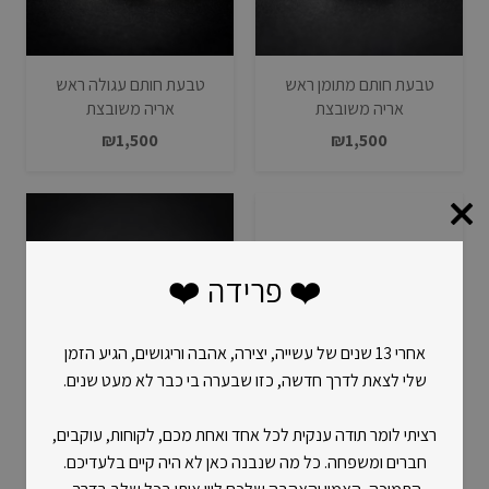
טבעת חותם מתומן ראש
טבעת חותם עגולה ראש
אריה משובצת
אריה משובצת
₪
1,500
₪
1,500
❤️ פרידה ❤️
אחרי 13 שנים של עשייה, יצירה, אהבה וריגושים, הגיע הזמן
שלי לצאת לדרך חדשה, כזו שבערה בי כבר לא מעט שנים.
טבעת גולגלות פתוחה 3
טבעת חותם עגולה אות
רציתי לומר תודה ענקית לכל אחד ואחת מכם, לקוחות, עוקבים,
מ"מ
גותית בטון
חברים ומשפחה. כל מה שנבנה כאן לא היה קיים בלעדיכם.
₪
500
₪
300