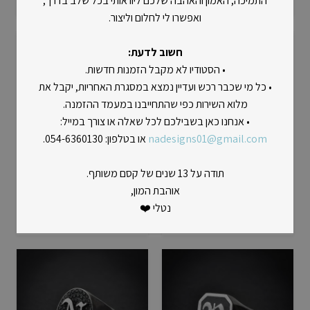
התמיכה, האמון והאהבה שלכם ליוו אותי בכל שלב בדרך,
ואפשרו לי לחלום וליצור.
חשוב לדעת:
• הסטודיו לא מקבל הזמנות חדשות.
• כל מי שכבר רכש ועדיין נמצא במסגרת האחריות, יקבל את
מלוא השירות כפי שהתחייבנו במעמד ההזמנה.
• אנחנו כאן בשבילכם לכל שאלה או צורך במייל:
nadesigns01@gmail.com
או בטלפון: 054-6360130.
תודה על 13 שנים של קסם משותף.
טבעת חותם אובלית אות
טבעת חותם מלבן אות
אוהבת המון,
גותית בטון
גותית בטון
נטלי ❤️
₪
500
₪
500