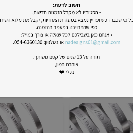
חשוב לדעת:
• הסטודיו לא מקבל הזמנות חדשות.
כל מי שכבר רכש ועדיין נמצא במסגרת האחריות, יקבל את מלוא השירו
כפי שהתחייבנו במעמד ההזמנה.
• אנחנו כאן בשבילכם לכל שאלה או צורך במייל:
nadesigns01@gmail.com
או בטלפון: 054-6360130.
תודה על 13 שנים של קסם משותף.
אוהבת המון,
נטלי ❤️
צמיד גורמט אריה
צמיד לזכרו של עומרי לבי
₪
300
₪
420