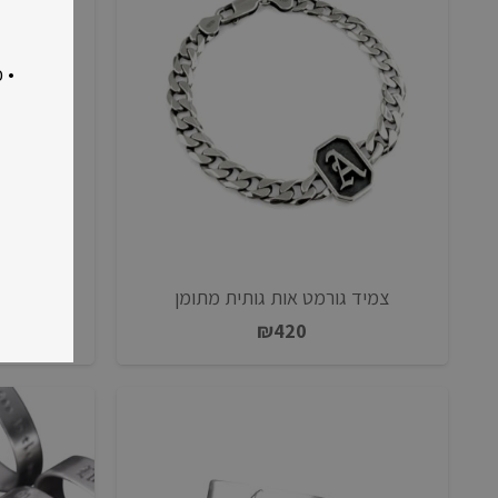
• 
צמיד גורמט אות גותית מתומן
₪
420