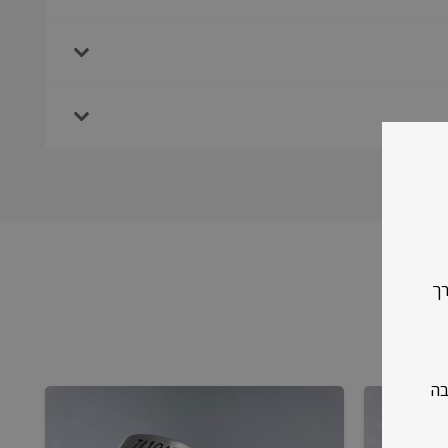
רך
בה