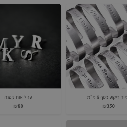
ד ריקוע כסף 8 מ"מ
עגיל אות קטנה
₪
80
₪
350