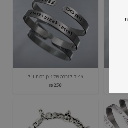
ת
א ז"ל
צמיד לזכרה של ניצן רחום ז"ל
₪
250