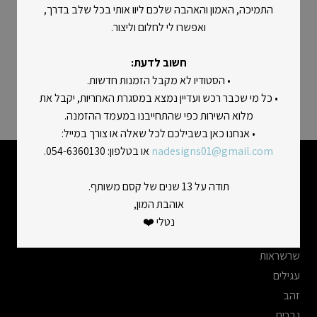
התמיכה, האמון והאהבה שלכם ליוו אותי בכל שלב בדרך,
השובר הוא דיגיטלי ונשלח ישירות במייל.
ואפשרו לי לחלום וליצור.
השובר ניתן לניצול באתר או בהזמנה טלפונית בלבד.
חשוב לדעת:
ניתן להזמין שובר בסכום של 100-1000 ש״ח. לסכומים אחרים
• הסטודיו לא מקבל הזמנות חדשות.
צרו איתנו קשר.
• כל מי שכבר רכש ועדיין נמצא במסגרת האחריות, יקבל את
מלוא השירות כפי שהתחייבנו במעמד ההזמנה.
• אנחנו כאן בשבילכם לכל שאלה או צורך במייל:
nadesigns01@gmail.com
או בטלפון: 054-6360130.
קטגוריות מובילות
תודה על 13 שנים של קסם משותף.
אוהבת המון,
טבעות
נטלי ❤️
צמידים
שרשראות
עגילים
זהב
גברים