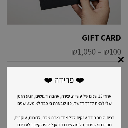
GIFT CARD
טווח
₪
1,050
–
₪
100
מחירים:
עד
זקוקים למתנה ונזכרתם מאוחר מדי? לא
❤️ פרידה ❤️
יודעים במה לבחור ומעדיפים שמקבלי המתנה
יבחרו בעצמם? הגיפטקארד שלנו הוא הפתרון
אחרי 13 שנים של עשייה, יצירה, אהבה וריגושים, הגיע הזמן
המושלם עבורכם!
שלי לצאת לדרך חדשה, כזו שבערה בי כבר לא מעט שנים.
רציתי לומר תודה ענקית לכל אחד ואחת מכם, לקוחות, עוקבים,
מה חשוב לדעת?
חברים ומשפחה. כל מה שנבנה כאן לא היה קיים בלעדיכם.