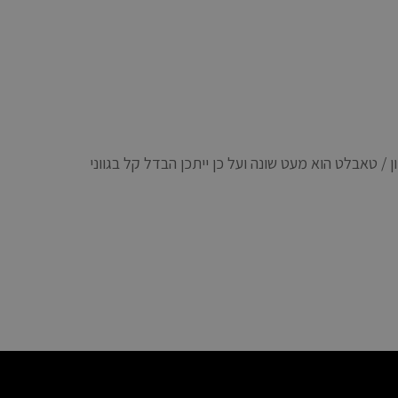
 טאבלט הוא מעט שונה ועל כן ייתכן הבדל קל בגווני