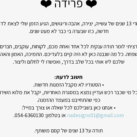
❤️ פרידה ❤️
דא כי כתובת המגורים אכן מעודכנת. במידה והכתובת שמסרתם אינה נכו
אחרי 13 שנים של עשייה, יצירה, אהבה וריגושים, הגיע הזמן שלי לצאת לד
 שהמשלוח נשלח. במקרה של משלוח בארץ, שינוי כתובת יגרור עיכוב 
חדשה, כזו שבערה בי כבר לא מעט שנים.
י ו/או מכס.
ציתי לומר תודה ענקית לכל אחד ואחת מכם, לקוחות, עוקבים, חברים
פחה. כל מה שנבנה כאן לא היה קיים בלעדיכם. התמיכה, האמון והאה
ילות הנשלחות מאיתנו מחוץ לבית (בארון חשמל, ארון שירות וכדומה
שלכם ליוו אותי בכל שלב בדרך, ואפשרו לי לחלום וליצור.
חשוב לדעת:
• הסטודיו לא מקבל הזמנות חדשות.
כל מי שכבר רכש ועדיין נמצא במסגרת האחריות, יקבל את מלוא השירו
כפי שהתחייבנו במעמד ההזמנה.
• אנחנו כאן בשבילכם לכל שאלה או צורך במייל:
nadesigns01@gmail.com
או בטלפון: 054-6360130.
אקו-פוסט: זמן הגעה משוער: 7-20 ימי עסקים – בעלות 50 ש”ח. לתשומת לבכם, אקו-פוסט פעיל במד
תודה על 13 שנים של קסם משותף.
 וברזיל. (זמן ההגעה המשוער לאוסטרליה וברזיל הוא כשניים עד שלושה 