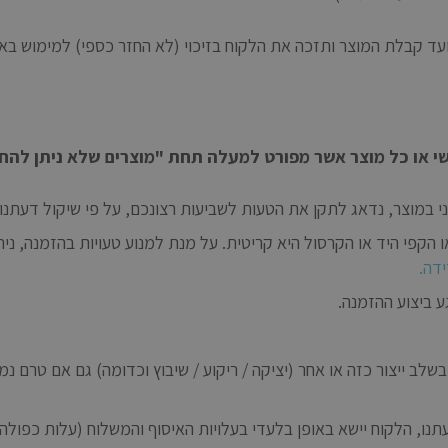
צר תתאפשר עד 14 ימי עסקים ממועד קבלת המוצר ותזכה את הלקוח בזיכוי (לא החזר כ
שי או כל מוצר אשר מפורט למעלה תחת "מוצרים שלא ניתן להחל
ני במוצר, נדאג לתקן את הטעות לשביעות רצונכם, על פי שיקול דעתנו.
פי היד או הקרסול היא קריטית. על מנת למנוע טעויות בהזמנה, ניתן
דה.
ב ייצור כזה או אחר (יציקה / ריקוע / שיבוץ וכדומה) גם אם טרם נ
 יישא באופן בלעדי בעלויות האיסוף והמשלוח (עלות כפולה, 15 ש"ח לכל כיוון)