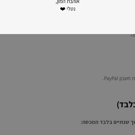
אוהבת המון,
 במידה ויהיה צורך בעלות נוספת עקב חריגה ממשקל זה אנו ניצור עמ
נטלי ❤️
שהיא, יישא הלקוח באחריות לתשלום עבור משלוח נוסף.
לקחת אחריות על עיכובים, זמני עיכוב במכס או תשלום נוסף שעלולים 
ו.
 PayPal.
לבד)
שך שנתיים בלבד המכסה: