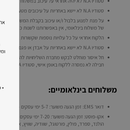
סטודיו N.A לא יהיה אחראי על עיכוב במשלוח עקב חוסר מענה או שינוי כתובת מצד הלקוח.
סטודיו N.A לא יישא באחריות על עיכובים מטעם חברת השליחויות או על אספקה מאוחרת בתקופות של חגים.
על מנת למנוע בלבול ו/או עיכוב בקבלת המשלוח יש לוו
של משלוח בינלאומי, אין באפשרותנו לשנות כתובת לאחר
הלקוח אחראי על כל עלויות נוספות שקשורות במיסוי מקומ
ר
סטודיו N.A לא יישא באחריות על אבדן או פגם במוצר מרגע שעזב את הסטודיו.
ומש
חל איסור מוחלט לבקש מחברת השליחויות להשאיר את החב
חבילה לא נמסרה ללקוח באופן אישי, סטודיו N.A לא יישא באחריות על גורלה.
• 
משלוחים בינלאומיים:
דואר EMS: זמן הגעה משוער: 5-7 ימי עסקים – בעלות 100 ש”ח.
הולנד, ספרד, פולין, פורטוגל, שוודיה, שוויץ, אוסטרליה