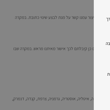
נה, יש ליצור עמנו קשר על מנת לבצע שינוי כתובת. במקרה
רך
במשלוח.
בה
), אלא אם כן קיבלתם לכך אישור מאיתנו מראש. במקרה שבו
ת
ינות הבאות: ארה”ב, בריטניה, בלגיה, איטליה, אוסטריה, גרמניה, צרפת, קנדה, דנמרק,
שבועות).