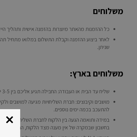
משלוחים
כל ההזמנות מהאתר מיוצרות בהזמנה אישית ותהליך הייצור אורך כ-7 עד 21 ימי עסקים. זמן זה אינו כ
לאחר ביצוע ההזמנה וקבלת התשלום במלואו מתחיל תהליך
שניתן.
משלוחים בארץ:
שליח עד הבית או העבודה: החבילה תגיע אליכם בין 3-5 ימי עסקים מרגע שנאספה מאיתנו (לא כולל ימי שישי, שבת וחגים). עלות המשלוח (כולל לאילת): 15 ש”ח.
מושבים וקיבוצים: חברת השליחויות מגיעה למושבים ולקי
להתעכב בכמה ימים נוספים.
במידה ותואמה הגעה בין הלקוח לחברת השליחויות, ולא 
בחשבון שבמקרה של אין מענה מצד הלקוח, החבילה עלול