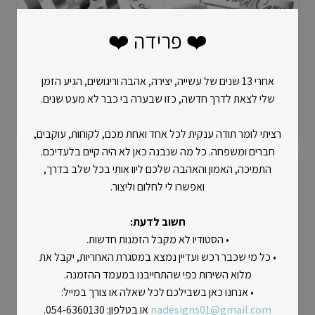
❤️ פרידה ❤️
אחרי 13 שנים של עשייה, יצירה, אהבה וריגושים, הגיע הזמן
שלי לצאת לדרך חדשה, כזו שבערה בי כבר לא מעט שנים.
צמיד ריקוע כסף 10 מ"מ
צמיד ריקוע כסף 8 מ"מ
₪
350
₪
400
רציתי לומר תודה ענקית לכל אחד ואחת מכם, לקוחות, עוקבים,
חברים ומשפחה. כל מה שנבנה כאן לא היה קיים בלעדיכם.
התמיכה, האמון והאהבה שלכם ליוו אותי בכל שלב בדרך,
ואפשרו לי לחלום וליצור.
חשוב לדעת:
• הסטודיו לא מקבל הזמנות חדשות.
• כל מי שכבר רכש ועדיין נמצא במסגרת האחריות, יקבל את
מלוא השירות כפי שהתחייבנו במעמד ההזמנה.
• אנחנו כאן בשבילכם לכל שאלה או צורך במייל:
צמיד ריקוע כסף 6 מ"מ
צמיד ריקוע כסף 5 מ"מ
nadesigns01@gmail.com
או בטלפון: 054-6360130.