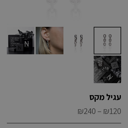
עגיל מקס
טווח
₪
240
–
₪
120
מחירים: