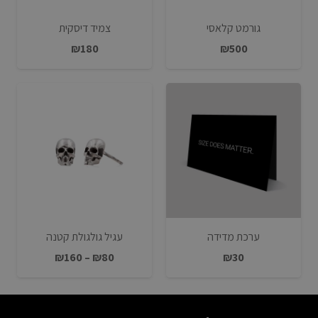
גורמט קלאסי
צמיד דיסקית
₪
180
₪
500
ערכת מדידה
עגיל גולגולת קטנה
טווח
₪
160
–
₪
80
₪
30
מחירים:
עד