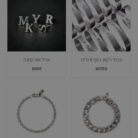
צמיד ריקוע כסף 8 מ"מ
עגיל אות קטנה
₪
80
₪
350